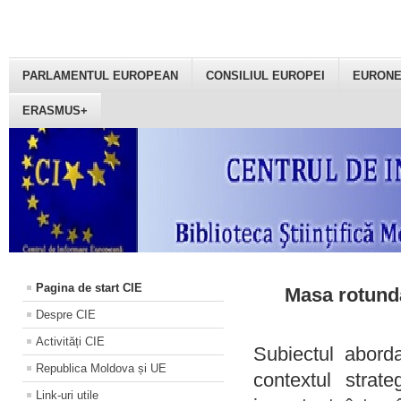
PARLAMENTUL EUROPEAN
CONSILIUL EUROPEI
EURON
ERASMUS+
Pagina de start CIE
Masa rotundă
Despre CIE
Activități CIE
Subiectul aborda
Republica Moldova și UE
contextul strat
Link-uri utile