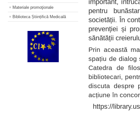
important, întruc
Materiale promoţionale
pentru bunăstar
Biblioteca Științifică Medicală
societății. În con
prevenției și pr
sănătății creierul
Prin această ma
spațiu de dialog 
Catedra de filo
bibliotecari, pent
discuta despre p
acțiune în concord
https://library.