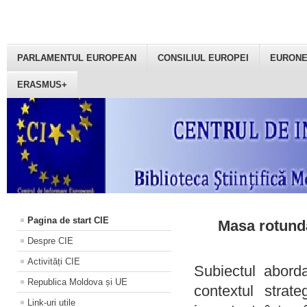
PARLAMENTUL EUROPEAN
CONSILIUL EUROPEI
EURON
ERASMUS+
Pagina de start CIE
Masa rotundă
Despre CIE
Activități CIE
Subiectul aborda
Republica Moldova și UE
contextul strat
Link-uri utile