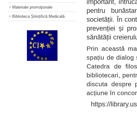
important, întruc
Materiale promoţionale
pentru bunăstar
Biblioteca Științifică Medicală
societății. În con
prevenției și pr
sănătății creierul
Prin această ma
spațiu de dialog 
Catedra de filo
bibliotecari, pent
discuta despre p
acțiune în concord
https://library.