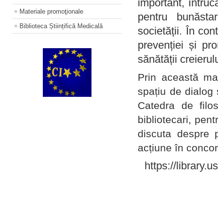
important, întruc
Materiale promoţionale
pentru bunăstar
Biblioteca Științifică Medicală
societății. În con
prevenției și pr
sănătății creierul
Prin această ma
spațiu de dialog 
Catedra de filo
bibliotecari, pent
discuta despre p
acțiune în concord
https://library.