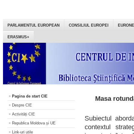
PARLAMENTUL EUROPEAN
CONSILIUL EUROPEI
EURON
ERASMUS+
Pagina de start CIE
Masa rotundă
Despre CIE
Activități CIE
Subiectul aborda
Republica Moldova și UE
contextul strat
Link-uri utile