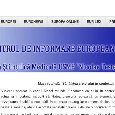
 EUROPEI
EURONEWS
EUROPA ONLINE
EUR-LEX
PR
Masa rotundă “Sănătatea creierului în contextul 
Subiectul abordat în cadrul Mesei rotunde “Sănătatea creierului în context
actual și important, întrucât sănătatea creierului reprezintă un element e
dezvoltarea durabilă a societății. În contextul strategiilor europene dedicate s
de viață sănătos, atenția acordată sănătății creierului devine o prioritate tot 
Prin această masă rotundă organizatorii şi-au propus să creeze un spațiu de dialog