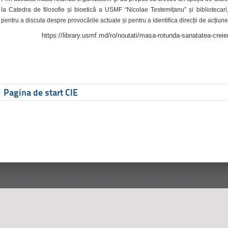
la Catedra de filosofie și bioetică a USMF “Nicolae Testemițanu” și bibliotecari,
pentru a discuta despre provocările actuale și pentru a identifica direcții de acțiune
https://library.usmf.md/ro/noutati/masa-rotunda-sanatatea-creier
Pagina de start CIE