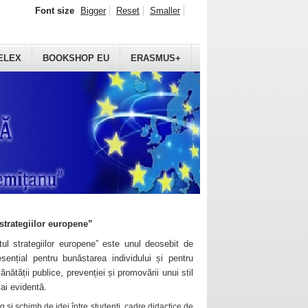
Font size
Bigger
Reset
Smaller
ELEX
BOOKSHOP EU
ERASMUS+
strategiilor europene”
ul strategiilor europene” este unul deosebit de
sențial pentru bunăstarea individului și pentru
ănătății publice, prevenției și promovării unui stil
mai evidentă.
 și schimb de idei între studenți, cadre didactice de