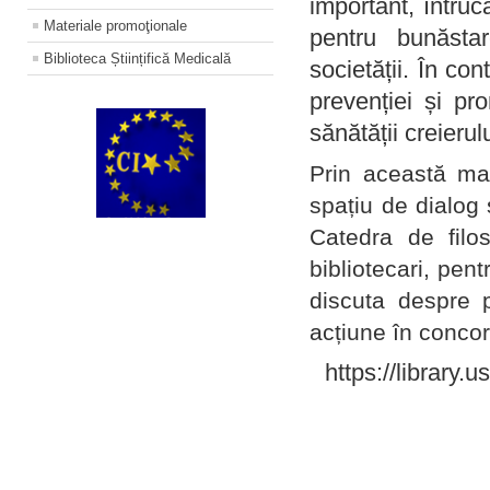
important, întruc
Materiale promoţionale
pentru bunăstar
Biblioteca Științifică Medicală
societății. În con
prevenției și pr
sănătății creierul
Prin această ma
spațiu de dialog 
Catedra de filo
bibliotecari, pent
discuta despre p
acțiune în concord
https://library.