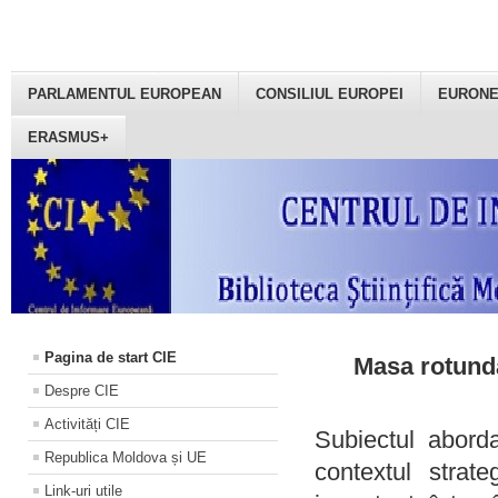
PARLAMENTUL EUROPEAN
CONSILIUL EUROPEI
EURON
ERASMUS+
Pagina de start CIE
Masa rotundă
Despre CIE
Activități CIE
Subiectul aborda
Republica Moldova și UE
contextul strat
Link-uri utile