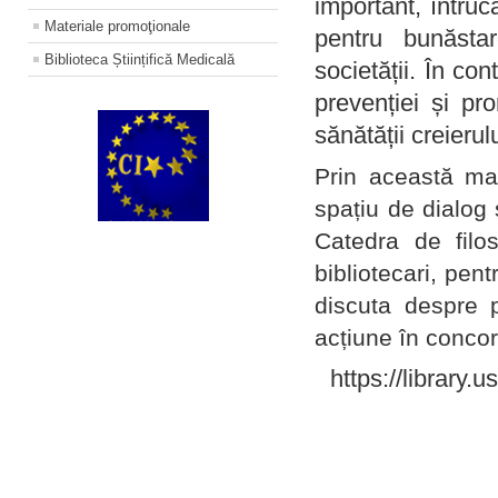
important, întruc
Materiale promoţionale
pentru bunăstar
Biblioteca Științifică Medicală
societății. În con
prevenției și pr
sănătății creierul
Prin această ma
spațiu de dialog 
Catedra de filo
bibliotecari, pent
discuta despre p
acțiune în concord
https://library.