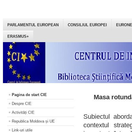
PARLAMENTUL EUROPEAN
CONSILIUL EUROPEI
EURON
ERASMUS+
Pagina de start CIE
Masa rotundă
Despre CIE
Activități CIE
Subiectul aborda
Republica Moldova și UE
contextul strat
Link-uri utile