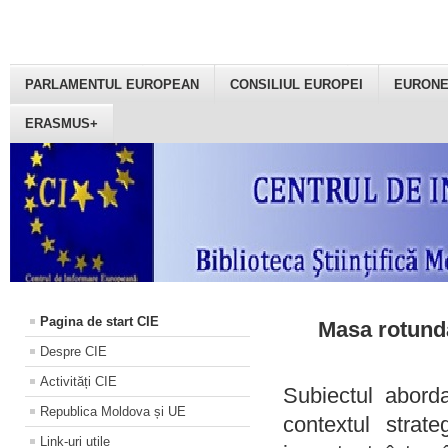
PARLAMENTUL EUROPEAN
CONSILIUL EUROPEI
EURON
ERASMUS+
Pagina de start CIE
Masa rotundă
Despre CIE
Activități CIE
Subiectul aborda
Republica Moldova și UE
contextul strat
Link-uri utile