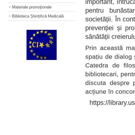
important, întruc
Materiale promoţionale
pentru bunăstar
Biblioteca Științifică Medicală
societății. În con
prevenției și pr
sănătății creierul
Prin această ma
spațiu de dialog 
Catedra de filo
bibliotecari, pent
discuta despre p
acțiune în concord
https://library.