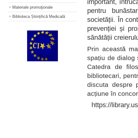
important, întruc
Materiale promoţionale
pentru bunăstar
Biblioteca Științifică Medicală
societății. În con
prevenției și pr
sănătății creierul
Prin această ma
spațiu de dialog 
Catedra de filo
bibliotecari, pent
discuta despre p
acțiune în concord
https://library.