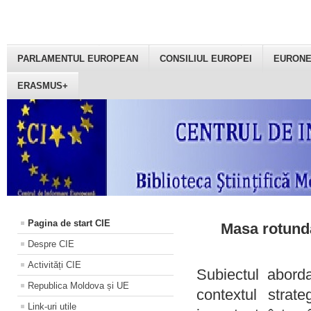
PARLAMENTUL EUROPEAN
CONSILIUL EUROPEI
EURON
ERASMUS+
Pagina de start CIE
Masa rotundă
Despre CIE
Activități CIE
Subiectul aborda
Republica Moldova și UE
contextul strat
Link-uri utile