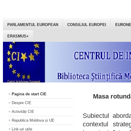
PARLAMENTUL EUROPEAN
CONSILIUL EUROPEI
EURON
ERASMUS+
Pagina de start CIE
Masa rotundă
Despre CIE
Activități CIE
Subiectul aborda
Republica Moldova și UE
contextul strat
Link-uri utile