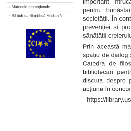
important, întruc
Materiale promoţionale
pentru bunăstar
Biblioteca Științifică Medicală
societății. În con
prevenției și pr
sănătății creierul
Prin această ma
spațiu de dialog 
Catedra de filo
bibliotecari, pent
discuta despre p
acțiune în concord
https://library.