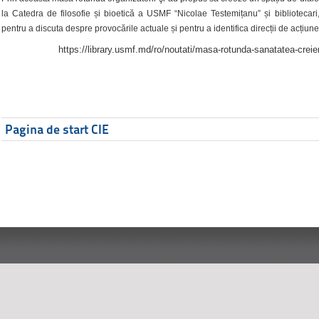
la Catedra de filosofie și bioetică a USMF “Nicolae Testemițanu” și bibliotecari,
pentru a discuta despre provocările actuale și pentru a identifica direcții de acțiune
https://library.usmf.md/ro/noutati/masa-rotunda-sanatatea-creier
Pagina de start CIE