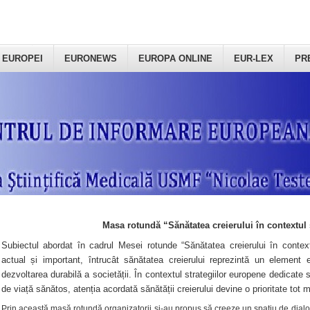
 EUROPEI
EURONEWS
EUROPA ONLINE
EUR-LEX
PR
Masa rotundă “Sănătatea creierului în contextul 
Subiectul abordat în cadrul Mesei rotunde “Sănătatea creierului în context
actual și important, întrucât sănătatea creierului reprezintă un element e
dezvoltarea durabilă a societății. În contextul strategiilor europene dedicate s
de viață sănătos, atenția acordată sănătății creierului devine o prioritate tot 
Prin această masă rotundă organizatorii şi-au propus să creeze un spațiu de dialog