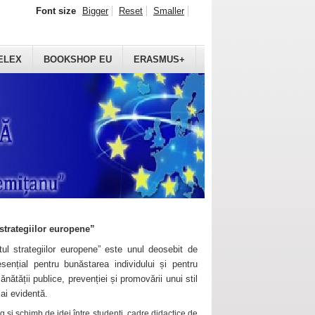
Font size
Bigger
Reset
Smaller
ELEX
BOOKSHOP EU
ERASMUS+
strategiilor europene”
ul strategiilor europene” este unul deosebit de
sențial pentru bunăstarea individului și pentru
ănătății publice, prevenției și promovării unui stil
mai evidentă.
 și schimb de idei între studenți, cadre didactice de