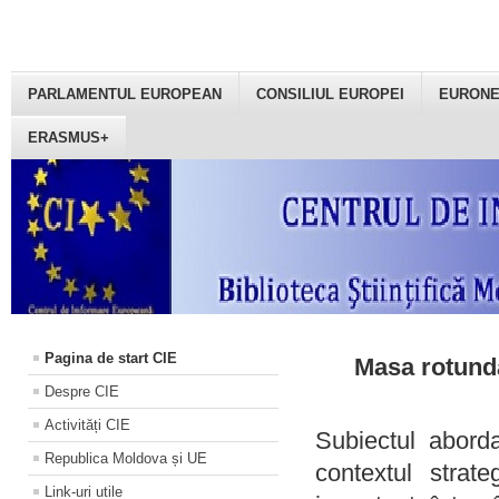
PARLAMENTUL EUROPEAN
CONSILIUL EUROPEI
EURON
ERASMUS+
Pagina de start CIE
Masa rotundă
Despre CIE
Activități CIE
Subiectul aborda
Republica Moldova și UE
contextul strat
Link-uri utile