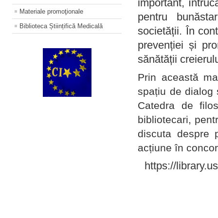
important, întruc
Materiale promoţionale
pentru bunăstar
Biblioteca Științifică Medicală
societății. În con
prevenției și pr
sănătății creierul
Prin această ma
spațiu de dialog 
Catedra de filo
bibliotecari, pent
discuta despre p
acțiune în concord
https://library.