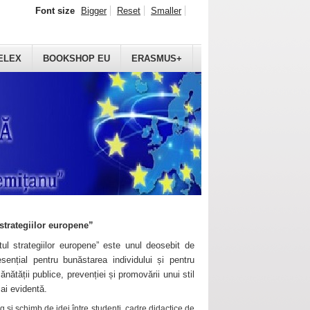
Font size
Bigger
Reset
Smaller
ELEX
BOOKSHOP EU
ERASMUS+
strategiilor europene”
ul strategiilor europene” este unul deosebit de
sențial pentru bunăstarea individului și pentru
ănătății publice, prevenției și promovării unui stil
mai evidentă.
 și schimb de idei între studenți, cadre didactice de