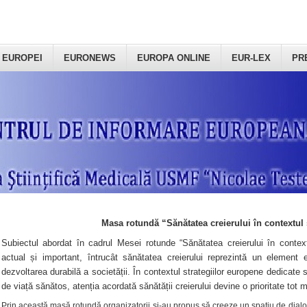
 EUROPEI
EURONEWS
EUROPA ONLINE
EUR-LEX
PR
Masa rotundă “Sănătatea creierului în contextul 
Subiectul abordat în cadrul Mesei rotunde “Sănătatea creierului în context
actual și important, întrucât sănătatea creierului reprezintă un element e
dezvoltarea durabilă a societății. În contextul strategiilor europene dedicate s
de viață sănătos, atenția acordată sănătății creierului devine o prioritate tot 
Prin această masă rotundă organizatorii şi-au propus să creeze un spațiu de dialog