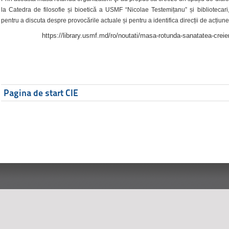
la Catedra de filosofie și bioetică a USMF “Nicolae Testemițanu” și bibliotecari,
pentru a discuta despre provocările actuale și pentru a identifica direcții de acțiune
https://library.usmf.md/ro/noutati/masa-rotunda-sanatatea-creier
Pagina de start CIE