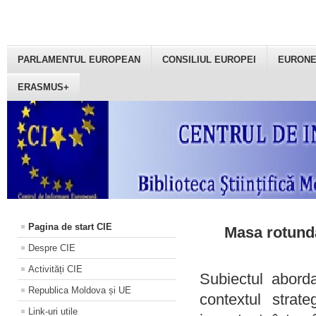
PARLAMENTUL EUROPEAN
CONSILIUL EUROPEI
EURON
ERASMUS+
Pagina de start CIE
Masa rotundă
Despre CIE
Activități CIE
Subiectul aborda
Republica Moldova și UE
contextul strat
Link-uri utile