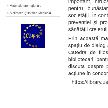
important, întruc
Materiale promoţionale
pentru bunăstar
Biblioteca Științifică Medicală
societății. În con
prevenției și pr
sănătății creierul
Prin această ma
spațiu de dialog 
Catedra de filo
bibliotecari, pent
discuta despre p
acțiune în concord
https://library.