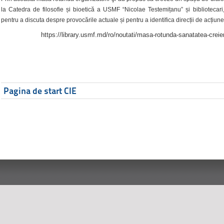
la Catedra de filosofie și bioetică a USMF “Nicolae Testemițanu” și bibliotecari,
pentru a discuta despre provocările actuale și pentru a identifica direcții de acțiune
https://library.usmf.md/ro/noutati/masa-rotunda-sanatatea-creier
Pagina de start CIE