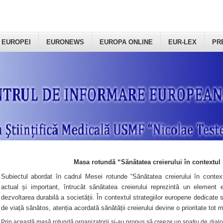
 EUROPEI
EURONEWS
EUROPA ONLINE
EUR-LEX
PR
Masa rotundă “Sănătatea creierului în contextul 
Subiectul abordat în cadrul Mesei rotunde “Sănătatea creierului în context
actual și important, întrucât sănătatea creierului reprezintă un element e
dezvoltarea durabilă a societății. În contextul strategiilor europene dedicate s
de viață sănătos, atenția acordată sănătății creierului devine o prioritate tot 
Prin această masă rotundă organizatorii şi-au propus să creeze un spațiu de dialog