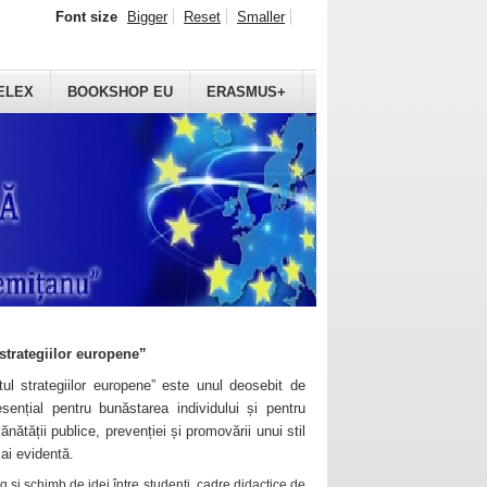
Font size
Bigger
Reset
Smaller
ELEX
BOOKSHOP EU
ERASMUS+
strategiilor europene”
ul strategiilor europene” este unul deosebit de
sențial pentru bunăstarea individului și pentru
ănătății publice, prevenției și promovării unui stil
mai evidentă.
 și schimb de idei între studenți, cadre didactice de