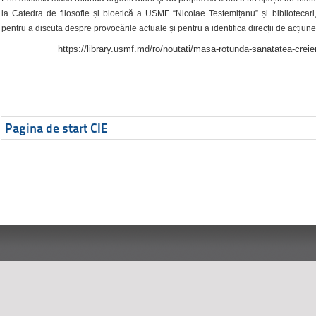
la Catedra de filosofie și bioetică a USMF “Nicolae Testemițanu” și bibliotecari,
pentru a discuta despre provocările actuale și pentru a identifica direcții de acțiune
https://library.usmf.md/ro/noutati/masa-rotunda-sanatatea-creier
Pagina de start CIE