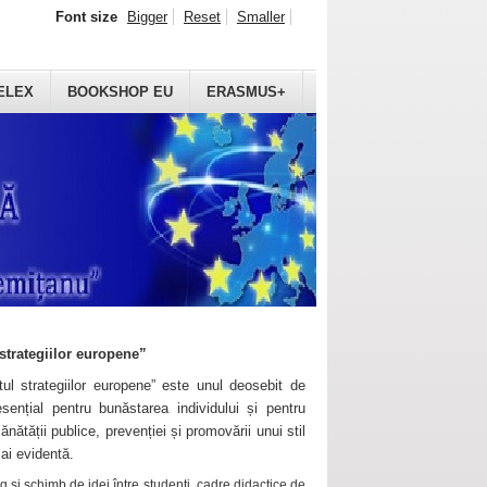
Font size
Bigger
Reset
Smaller
ELEX
BOOKSHOP EU
ERASMUS+
strategiilor europene”
ul strategiilor europene” este unul deosebit de
sențial pentru bunăstarea individului și pentru
ănătății publice, prevenției și promovării unui stil
mai evidentă.
 și schimb de idei între studenți, cadre didactice de