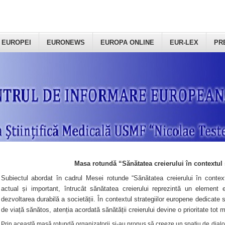
 EUROPEI
EURONEWS
EUROPA ONLINE
EUR-LEX
PR
Masa rotundă “Sănătatea creierului în contextul 
Subiectul abordat în cadrul Mesei rotunde “Sănătatea creierului în context
actual și important, întrucât sănătatea creierului reprezintă un element e
dezvoltarea durabilă a societății. În contextul strategiilor europene dedicate s
de viață sănătos, atenția acordată sănătății creierului devine o prioritate tot 
Prin această masă rotundă organizatorii şi-au propus să creeze un spațiu de dialog