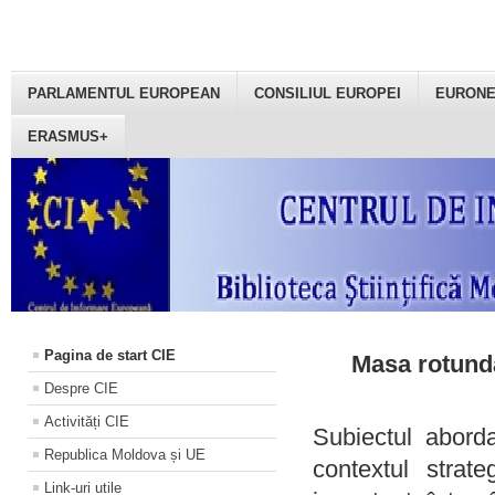
PARLAMENTUL EUROPEAN
CONSILIUL EUROPEI
EURON
ERASMUS+
Pagina de start CIE
Masa rotundă
Despre CIE
Activități CIE
Subiectul aborda
Republica Moldova și UE
contextul strat
Link-uri utile