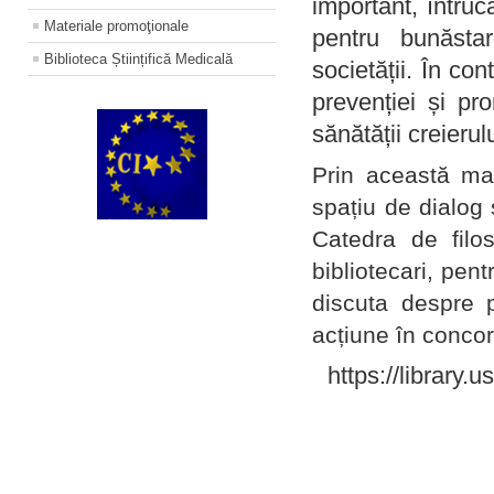
important, întruc
Materiale promoţionale
pentru bunăstar
Biblioteca Științifică Medicală
societății. În con
prevenției și pr
sănătății creierul
Prin această ma
spațiu de dialog 
Catedra de filo
bibliotecari, pent
discuta despre p
acțiune în concord
https://library.