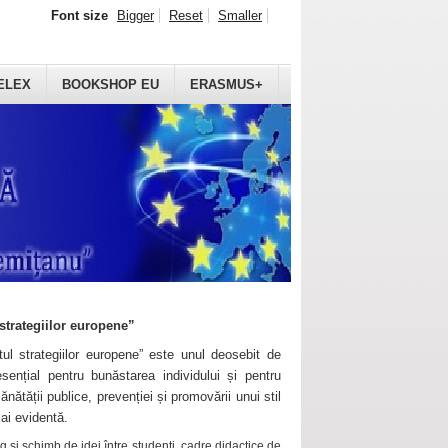
Font size
Bigger
Reset
Smaller
ELEX
BOOKSHOP EU
ERASMUS+
strategiilor europene”
ul strategiilor europene” este unul deosebit de
sențial pentru bunăstarea individului și pentru
ănătății publice, prevenției și promovării unui stil
mai evidentă.
 și schimb de idei între studenți, cadre didactice de