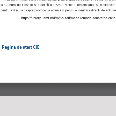
la Catedra de filosofie și bioetică a USMF “Nicolae Testemițanu” și bibliotecari,
pentru a discuta despre provocările actuale și pentru a identifica direcții de acțiune
https://library.usmf.md/ro/noutati/masa-rotunda-sanatatea-creier
Pagina de start CIE