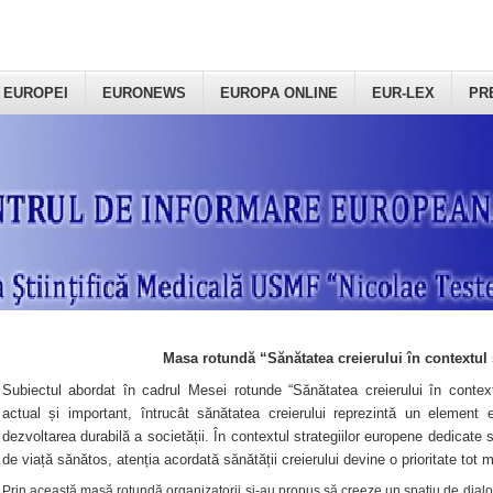
 EUROPEI
EURONEWS
EUROPA ONLINE
EUR-LEX
PR
Masa rotundă “Sănătatea creierului în contextul 
Subiectul abordat în cadrul Mesei rotunde “Sănătatea creierului în context
actual și important, întrucât sănătatea creierului reprezintă un element e
dezvoltarea durabilă a societății. În contextul strategiilor europene dedicate s
de viață sănătos, atenția acordată sănătății creierului devine o prioritate tot 
Prin această masă rotundă organizatorii şi-au propus să creeze un spațiu de dialog