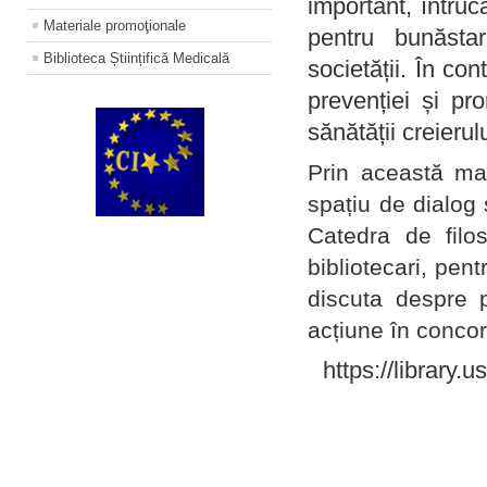
important, întruc
Materiale promoţionale
pentru bunăstar
Biblioteca Științifică Medicală
societății. În con
prevenției și pr
sănătății creierul
Prin această ma
spațiu de dialog 
Catedra de filo
bibliotecari, pent
discuta despre p
acțiune în concord
https://library.