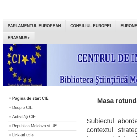
PARLAMENTUL EUROPEAN
CONSILIUL EUROPEI
EURON
ERASMUS+
Pagina de start CIE
Masa rotundă
Despre CIE
Activități CIE
Subiectul aborda
Republica Moldova și UE
contextul strat
Link-uri utile