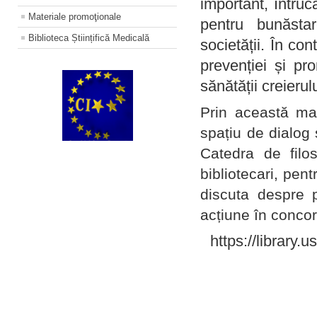
important, întruc
Materiale promoţionale
pentru bunăstar
Biblioteca Științifică Medicală
societății. În con
prevenției și pr
sănătății creierul
Prin această ma
spațiu de dialog 
Catedra de filo
bibliotecari, pent
discuta despre p
acțiune în concord
https://library.