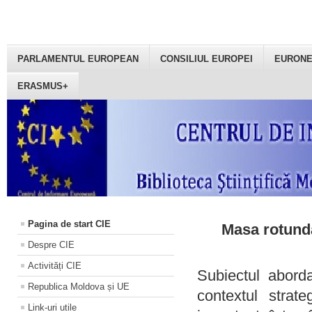
PARLAMENTUL EUROPEAN
CONSILIUL EUROPEI
EURON
ERASMUS+
Pagina de start CIE
Masa rotundă
Despre CIE
Activități CIE
Subiectul aborda
Republica Moldova și UE
contextul strat
Link-uri utile