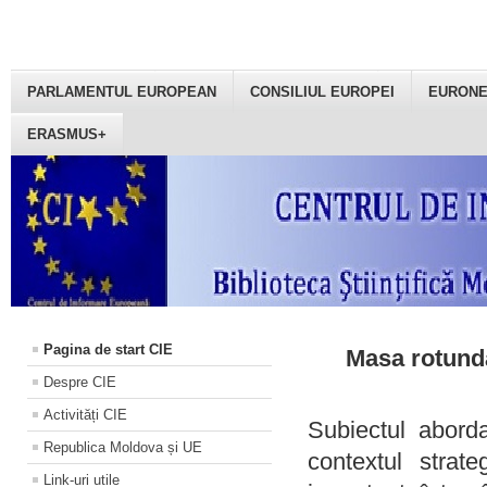
PARLAMENTUL EUROPEAN
CONSILIUL EUROPEI
EURON
ERASMUS+
Pagina de start CIE
Masa rotundă
Despre CIE
Activități CIE
Subiectul aborda
Republica Moldova și UE
contextul strat
Link-uri utile