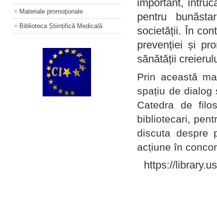
important, întruc
Materiale promoţionale
pentru bunăstar
Biblioteca Științifică Medicală
societății. În con
prevenției și pr
sănătății creierul
Prin această ma
spațiu de dialog 
Catedra de filo
bibliotecari, pent
discuta despre p
acțiune în concord
https://library.