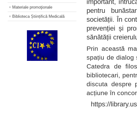
important, întruc
Materiale promoţionale
pentru bunăstar
Biblioteca Științifică Medicală
societății. În con
prevenției și pr
sănătății creierul
Prin această ma
spațiu de dialog 
Catedra de filo
bibliotecari, pent
discuta despre p
acțiune în concord
https://library.