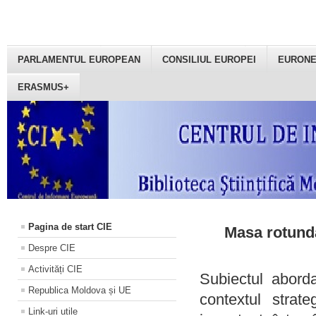
PARLAMENTUL EUROPEAN
CONSILIUL EUROPEI
EURON
ERASMUS+
Pagina de start CIE
Masa rotundă
Despre CIE
Activități CIE
Subiectul aborda
Republica Moldova și UE
contextul strat
Link-uri utile