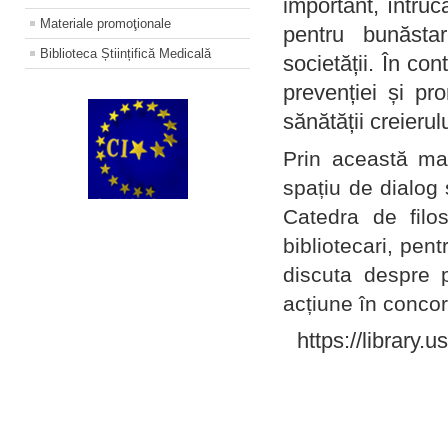
important, întruc
Materiale promoţionale
pentru bunăstar
Biblioteca Științifică Medicală
societății. În con
prevenției și pr
sănătății creierul
Prin această ma
spațiu de dialog 
Catedra de filo
bibliotecari, pent
discuta despre p
acțiune în concord
https://library.