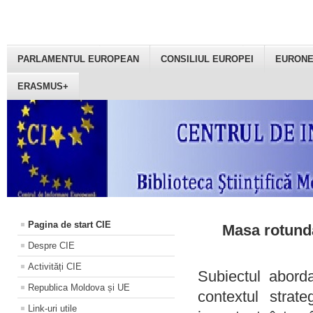
PARLAMENTUL EUROPEAN
CONSILIUL EUROPEI
EURON
ERASMUS+
Pagina de start CIE
Masa rotundă
Despre CIE
Activități CIE
Subiectul aborda
Republica Moldova și UE
contextul strat
Link-uri utile