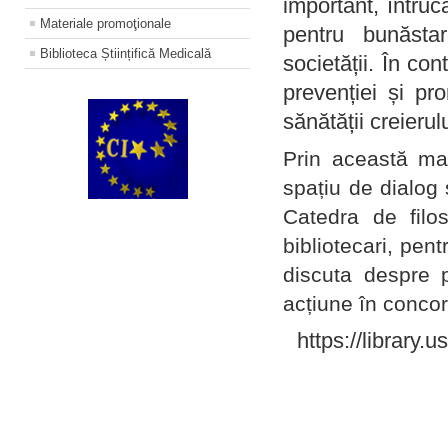
important, întruc
Materiale promoţionale
pentru bunăstar
Biblioteca Științifică Medicală
societății. În con
prevenției și pr
sănătății creierul
Prin această ma
spațiu de dialog 
Catedra de filo
bibliotecari, pent
discuta despre p
acțiune în concord
https://library.