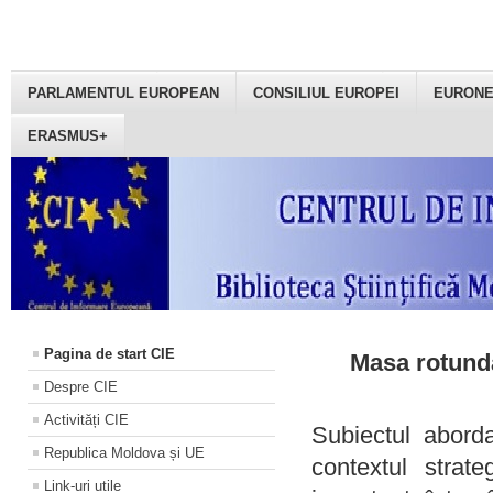
PARLAMENTUL EUROPEAN
CONSILIUL EUROPEI
EURON
ERASMUS+
Pagina de start CIE
Masa rotundă
Despre CIE
Activități CIE
Subiectul aborda
Republica Moldova și UE
contextul strat
Link-uri utile