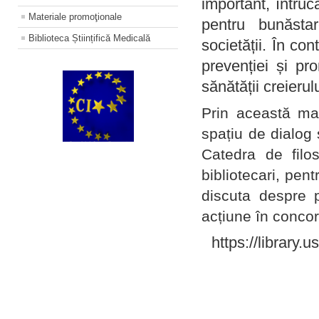
important, întruc
Materiale promoţionale
pentru bunăstar
Biblioteca Științifică Medicală
societății. În con
prevenției și pr
sănătății creierul
Prin această ma
spațiu de dialog 
Catedra de filo
bibliotecari, pent
discuta despre p
acțiune în concord
https://library.