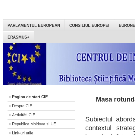
PARLAMENTUL EUROPEAN
CONSILIUL EUROPEI
EURON
ERASMUS+
Pagina de start CIE
Masa rotundă
Despre CIE
Activități CIE
Subiectul aborda
Republica Moldova și UE
contextul strat
Link-uri utile