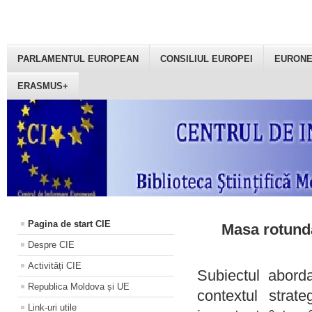
PARLAMENTUL EUROPEAN
CONSILIUL EUROPEI
EURON
ERASMUS+
Pagina de start CIE
Masa rotundă
Despre CIE
Activități CIE
Subiectul aborda
Republica Moldova și UE
contextul strat
Link-uri utile