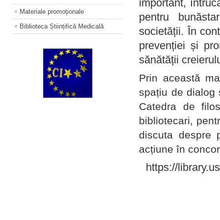
important, întruc
Materiale promoţionale
pentru bunăstar
Biblioteca Științifică Medicală
societății. În con
prevenției și pr
sănătății creierul
Prin această ma
spațiu de dialog 
Catedra de filo
bibliotecari, pent
discuta despre p
acțiune în concord
https://library.