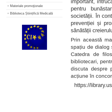
important, întruc
Materiale promoţionale
pentru bunăstar
Biblioteca Științifică Medicală
societății. În con
prevenției și pr
sănătății creierul
Prin această ma
spațiu de dialog 
Catedra de filo
bibliotecari, pent
discuta despre p
acțiune în concord
https://library.