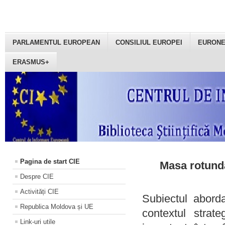
PARLAMENTUL EUROPEAN
CONSILIUL EUROPEI
EURON
ERASMUS+
Pagina de start CIE
Masa rotundă
Despre CIE
Activități CIE
Subiectul aborda
Republica Moldova și UE
contextul strat
Link-uri utile