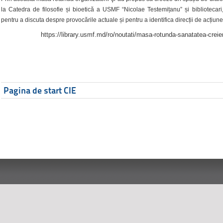
la Catedra de filosofie și bioetică a USMF “Nicolae Testemițanu” și bibliotecari,
pentru a discuta despre provocările actuale și pentru a identifica direcții de acțiune
https://library.usmf.md/ro/noutati/masa-rotunda-sanatatea-creier
Pagina de start CIE