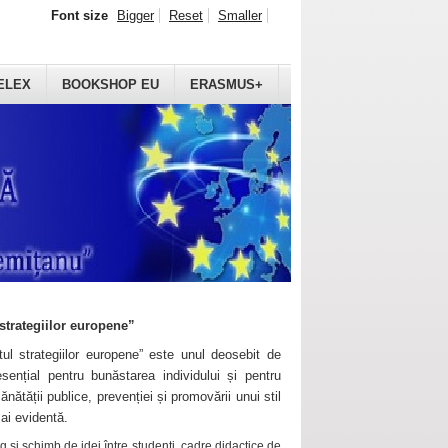
Font size
Bigger
Reset
Smaller
ELEX
BOOKSHOP EU
ERASMUS+
strategiilor europene”
ul strategiilor europene” este unul deosebit de
sențial pentru bunăstarea individului și pentru
ănătății publice, prevenției și promovării unui stil
mai evidentă.
 și schimb de idei între studenți, cadre didactice de