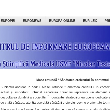
 EUROPEI
EURONEWS
EUROPA ONLINE
EUR-LEX
PR
Masa rotundă “Sănătatea creierului în contextul 
Subiectul abordat în cadrul Mesei rotunde “Sănătatea creierului în context
actual și important, întrucât sănătatea creierului reprezintă un element e
dezvoltarea durabilă a societății. În contextul strategiilor europene dedicate s
de viață sănătos, atenția acordată sănătății creierului devine o prioritate tot 
Prin această masă rotundă organizatorii şi-au propus să creeze un spațiu de dialog