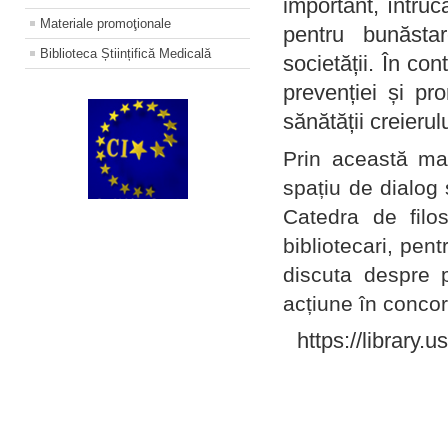
important, întruc
Materiale promoţionale
pentru bunăstar
Biblioteca Științifică Medicală
societății. În con
prevenției și pr
sănătății creierul
Prin această ma
spațiu de dialog 
Catedra de filo
bibliotecari, pent
discuta despre p
acțiune în concord
https://library.