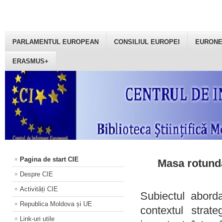
PARLAMENTUL EUROPEAN
CONSILIUL EUROPEI
EURON
ERASMUS+
Pagina de start CIE
Masa rotundă
Despre CIE
Activități CIE
Subiectul aborda
Republica Moldova și UE
contextul strat
Link-uri utile