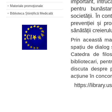
important, întruc
Materiale promoţionale
pentru bunăstar
Biblioteca Științifică Medicală
societății. În con
prevenției și pr
sănătății creierul
Prin această ma
spațiu de dialog 
Catedra de filo
bibliotecari, pent
discuta despre p
acțiune în concord
https://library.