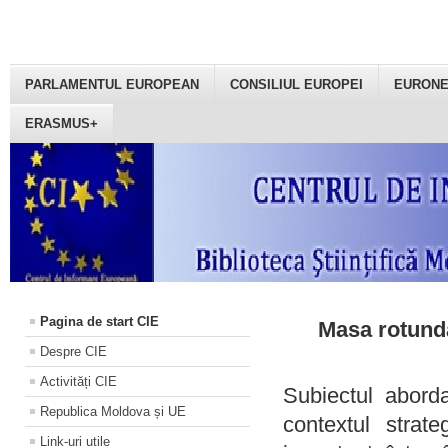
PARLAMENTUL EUROPEAN
CONSILIUL EUROPEI
EURON
ERASMUS+
Pagina de start CIE
Masa rotundă
Despre CIE
Activități CIE
Subiectul aborda
Republica Moldova și UE
contextul strat
Link-uri utile