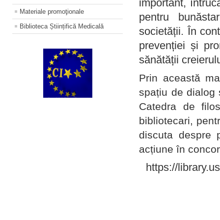
important, întruc
Materiale promoţionale
pentru bunăstar
Biblioteca Științifică Medicală
societății. În con
prevenției și pr
sănătății creierul
Prin această ma
spațiu de dialog 
Catedra de filo
bibliotecari, pent
discuta despre p
acțiune în concord
https://library.