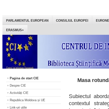
PARLAMENTUL EUROPEAN
CONSILIUL EUROPEI
EURON
ERASMUS+
Pagina de start CIE
Masa rotundă
Despre CIE
Activități CIE
Subiectul aborda
Republica Moldova și UE
contextul strat
Link-uri utile