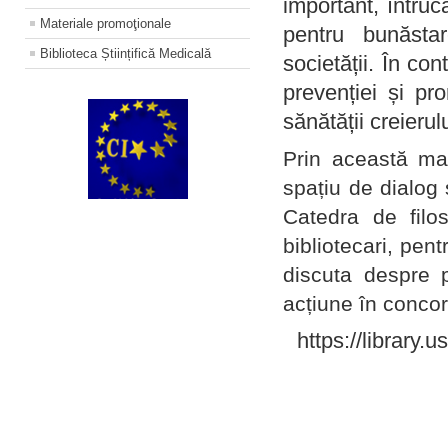
important, întruc
Materiale promoţionale
pentru bunăstar
Biblioteca Științifică Medicală
societății. În con
prevenției și pr
sănătății creierul
Prin această ma
spațiu de dialog 
Catedra de filo
bibliotecari, pent
discuta despre p
acțiune în concord
https://library.