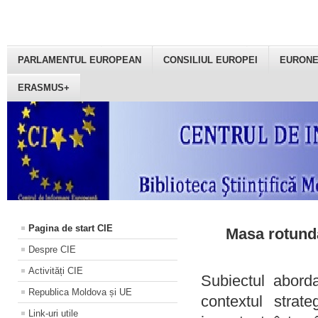
PARLAMENTUL EUROPEAN
CONSILIUL EUROPEI
EURON
ERASMUS+
Pagina de start CIE
Masa rotundă
Despre CIE
Activități CIE
Subiectul aborda
Republica Moldova și UE
contextul strat
Link-uri utile