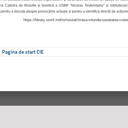
la Catedra de filosofie și bioetică a USMF “Nicolae Testemițanu” și bibliotecari,
pentru a discuta despre provocările actuale și pentru a identifica direcții de acțiune
https://library.usmf.md/ro/noutati/masa-rotunda-sanatatea-creier
Pagina de start CIE