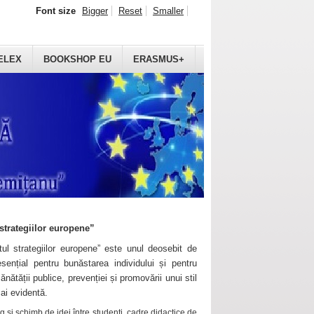
Font size
Bigger
Reset
Smaller
ELEX
BOOKSHOP EU
ERASMUS+
strategiilor europene”
ul strategiilor europene” este unul deosebit de
sențial pentru bunăstarea individului și pentru
ănătății publice, prevenției și promovării unui stil
mai evidentă.
 și schimb de idei între studenți, cadre didactice de