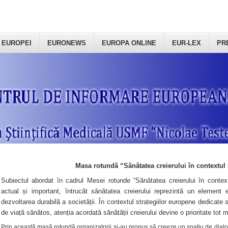
 EUROPEI
EURONEWS
EUROPA ONLINE
EUR-LEX
PR
Masa rotundă “Sănătatea creierului în contextul 
Subiectul abordat în cadrul Mesei rotunde “Sănătatea creierului în context
actual și important, întrucât sănătatea creierului reprezintă un element e
dezvoltarea durabilă a societății. În contextul strategiilor europene dedicate s
de viață sănătos, atenția acordată sănătății creierului devine o prioritate tot 
Prin această masă rotundă organizatorii şi-au propus să creeze un spațiu de dialog