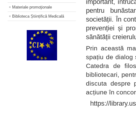
important, întruc
Materiale promoţionale
pentru bunăstar
Biblioteca Științifică Medicală
societății. În con
prevenției și pr
sănătății creierul
Prin această ma
spațiu de dialog 
Catedra de filo
bibliotecari, pent
discuta despre p
acțiune în concord
https://library.