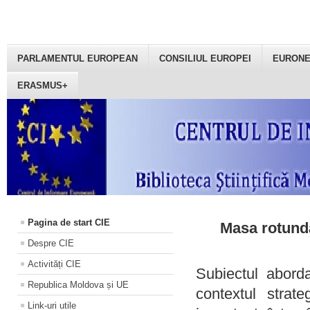
PARLAMENTUL EUROPEAN
CONSILIUL EUROPEI
EURON
ERASMUS+
Pagina de start CIE
Masa rotundă
Despre CIE
Activități CIE
Subiectul aborda
Republica Moldova și UE
contextul strat
Link-uri utile