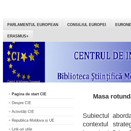
PARLAMENTUL EUROPEAN
CONSILIUL EUROPEI
EURON
ERASMUS+
Pagina de start CIE
Masa rotundă
Despre CIE
Activități CIE
Subiectul aborda
Republica Moldova și UE
contextul strat
Link-uri utile