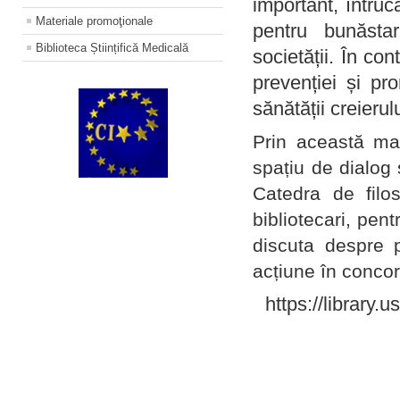
important, întruc
Materiale promoţionale
pentru bunăstar
Biblioteca Științifică Medicală
societății. În con
prevenției și pr
sănătății creierul
Prin această ma
spațiu de dialog 
Catedra de filo
bibliotecari, pent
discuta despre p
acțiune în concord
https://library.