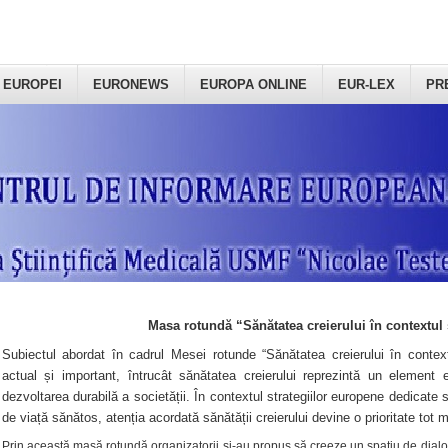
 EUROPEI
EURONEWS
EUROPA ONLINE
EUR-LEX
PR
Masa rotundă “Sănătatea creierului în contextul 
Subiectul abordat în cadrul Mesei rotunde “Sănătatea creierului în context
actual și important, întrucât sănătatea creierului reprezintă un element e
dezvoltarea durabilă a societății. În contextul strategiilor europene dedicate s
de viață sănătos, atenția acordată sănătății creierului devine o prioritate tot 
Prin această masă rotundă organizatorii şi-au propus să creeze un spațiu de dialog