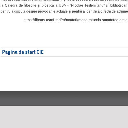
la Catedra de filosofie și bioetică a USMF “Nicolae Testemițanu” și bibliotecari,
pentru a discuta despre provocările actuale și pentru a identifica direcții de acțiune
https://library.usmf.md/ro/noutati/masa-rotunda-sanatatea-creier
Pagina de start CIE