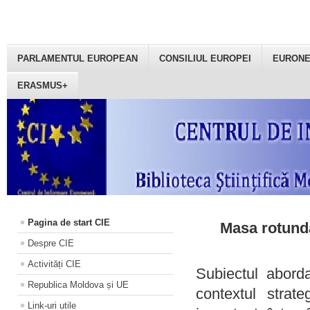
PARLAMENTUL EUROPEAN
CONSILIUL EUROPEI
EURON
ERASMUS+
Pagina de start CIE
Masa rotundă
Despre CIE
Activități CIE
Subiectul aborda
Republica Moldova și UE
contextul strat
Link-uri utile