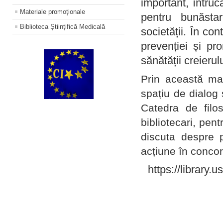
important, întruc
Materiale promoţionale
pentru bunăstar
Biblioteca Științifică Medicală
societății. În con
prevenției și pr
sănătății creierul
Prin această ma
spațiu de dialog 
Catedra de filo
bibliotecari, pent
discuta despre p
acțiune în concord
https://library.