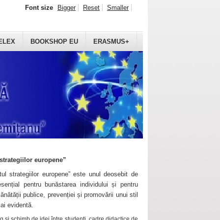
Font size
Bigger
Reset
Smaller
ELEX
BOOKSHOP EU
ERASMUS+
strategiilor europene”
ul strategiilor europene” este unul deosebit de
sențial pentru bunăstarea individului și pentru
ănătății publice, prevenției și promovării unui stil
mai evidentă.
 și schimb de idei între studenți, cadre didactice de