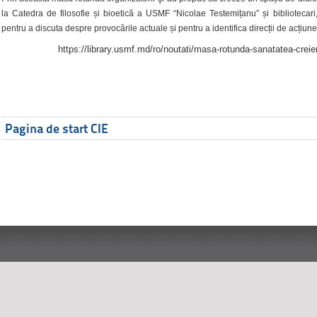
la Catedra de filosofie și bioetică a USMF “Nicolae Testemițanu” și bibliotecari,
pentru a discuta despre provocările actuale și pentru a identifica direcții de acțiune
https://library.usmf.md/ro/noutati/masa-rotunda-sanatatea-creier
Pagina de start CIE