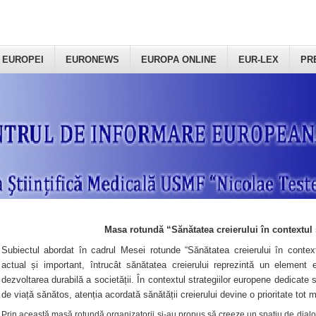
 EUROPEI
EURONEWS
EUROPA ONLINE
EUR-LEX
PR
Masa rotundă “Sănătatea creierului în contextul 
Subiectul abordat în cadrul Mesei rotunde “Sănătatea creierului în context
actual și important, întrucât sănătatea creierului reprezintă un element e
dezvoltarea durabilă a societății. În contextul strategiilor europene dedicate s
de viață sănătos, atenția acordată sănătății creierului devine o prioritate tot 
Prin această masă rotundă organizatorii şi-au propus să creeze un spațiu de dialog