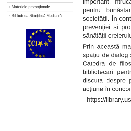
important, întruc
Materiale promoţionale
pentru bunăstar
Biblioteca Științifică Medicală
societății. În con
prevenției și pr
sănătății creierul
Prin această ma
spațiu de dialog 
Catedra de filo
bibliotecari, pent
discuta despre p
acțiune în concord
https://library.