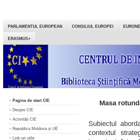
PARLAMENTUL EUROPEAN
CONSILIUL EUROPEI
EURON
ERASMUS+
Pagina de start CIE
Masa rotundă
Despre CIE
Activități CIE
Subiectul aborda
Republica Moldova și UE
contextul strat
Link-uri utile