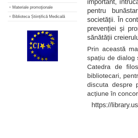
important, întruc
Materiale promoţionale
pentru bunăstar
Biblioteca Științifică Medicală
societății. În con
prevenției și pr
sănătății creierul
Prin această ma
spațiu de dialog 
Catedra de filo
bibliotecari, pent
discuta despre p
acțiune în concord
https://library.