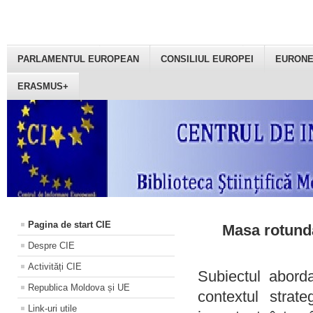
PARLAMENTUL EUROPEAN
CONSILIUL EUROPEI
EURON
ERASMUS+
Pagina de start CIE
Masa rotundă
Despre CIE
Activități CIE
Subiectul aborda
Republica Moldova și UE
contextul strat
Link-uri utile