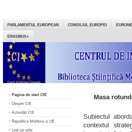
PARLAMENTUL EUROPEAN
CONSILIUL EUROPEI
EURON
ERASMUS+
Pagina de start CIE
Masa rotundă
Despre CIE
Activități CIE
Subiectul aborda
Republica Moldova și UE
contextul strat
Link-uri utile