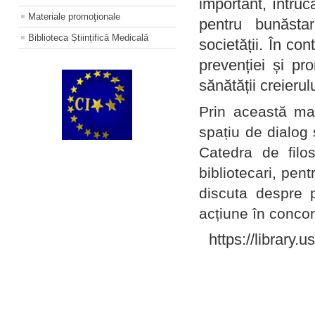
important, întruc
Materiale promoţionale
pentru bunăstar
Biblioteca Științifică Medicală
societății. În con
prevenției și pr
sănătății creierul
Prin această ma
spațiu de dialog 
Catedra de filo
bibliotecari, pent
discuta despre p
acțiune în concord
https://library.