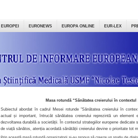
 EUROPEI
EURONEWS
EUROPA ONLINE
EUR-LEX
PR
Masa rotundă “Sănătatea creierului în contextul 
Subiectul abordat în cadrul Mesei rotunde “Sănătatea creierului în context
actual și important, întrucât sănătatea creierului reprezintă un element e
dezvoltarea durabilă a societății. În contextul strategiilor europene dedicate s
de viață sănătos, atenția acordată sănătății creierului devine o prioritate tot 
Prin această masă rotundă organizatorii şi-au propus să creeze un spațiu de dialog