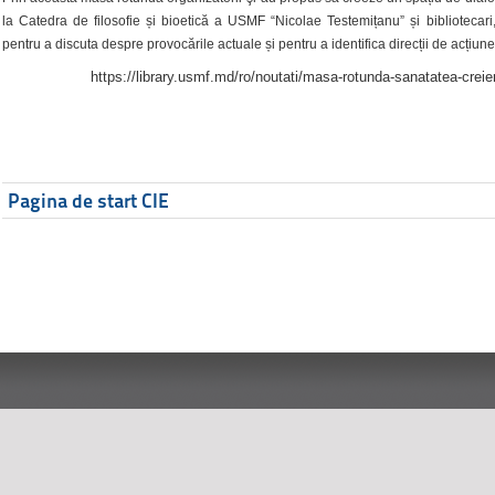
la Catedra de filosofie și bioetică a USMF “Nicolae Testemițanu” și bibliotecari,
pentru a discuta despre provocările actuale și pentru a identifica direcții de acțiune
https://library.usmf.md/ro/noutati/masa-rotunda-sanatatea-creier
Pagina de start CIE