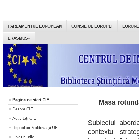
PARLAMENTUL EUROPEAN
CONSILIUL EUROPEI
EURON
ERASMUS+
Pagina de start CIE
Masa rotundă
Despre CIE
Activități CIE
Subiectul aborda
Republica Moldova și UE
contextul strat
Link-uri utile