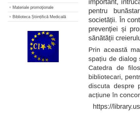
important, întruc
Materiale promoţionale
pentru bunăstar
Biblioteca Științifică Medicală
societății. În con
prevenției și pr
sănătății creierul
Prin această ma
spațiu de dialog 
Catedra de filo
bibliotecari, pent
discuta despre p
acțiune în concord
https://library.