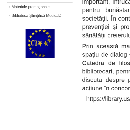
important, întruc
Materiale promoţionale
pentru bunăstar
Biblioteca Științifică Medicală
societății. În con
prevenției și pr
sănătății creierul
Prin această ma
spațiu de dialog 
Catedra de filo
bibliotecari, pent
discuta despre p
acțiune în concord
https://library.