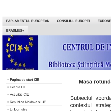
PARLAMENTUL EUROPEAN
CONSILIUL EUROPEI
EURON
ERASMUS+
Pagina de start CIE
Masa rotundă
Despre CIE
Activități CIE
Subiectul aborda
Republica Moldova și UE
contextul strat
Link-uri utile