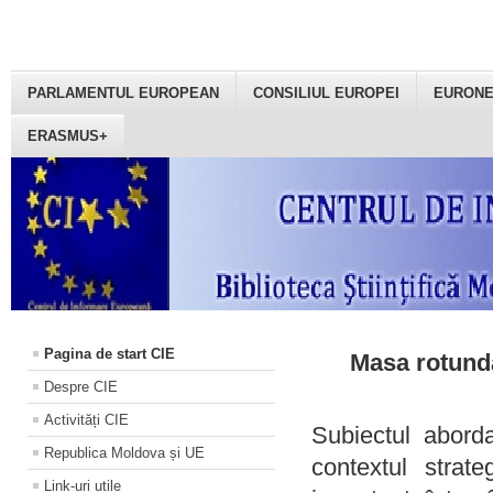
PARLAMENTUL EUROPEAN
CONSILIUL EUROPEI
EURON
ERASMUS+
Pagina de start CIE
Masa rotundă
Despre CIE
Activități CIE
Subiectul aborda
Republica Moldova și UE
contextul strat
Link-uri utile