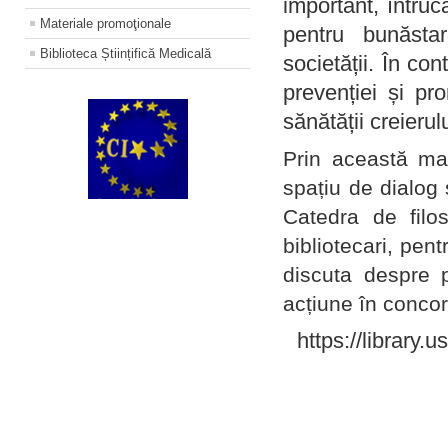
important, întruc
Materiale promoţionale
pentru bunăstar
Biblioteca Științifică Medicală
societății. În con
prevenției și pr
sănătății creierul
Prin această ma
spațiu de dialog 
Catedra de filo
bibliotecari, pent
discuta despre p
acțiune în concord
https://library.