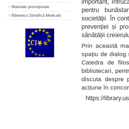
important, întruc
Materiale promoţionale
pentru bunăstar
Biblioteca Științifică Medicală
societății. În con
prevenției și pr
sănătății creierul
Prin această ma
spațiu de dialog 
Catedra de filo
bibliotecari, pent
discuta despre p
acțiune în concord
https://library.