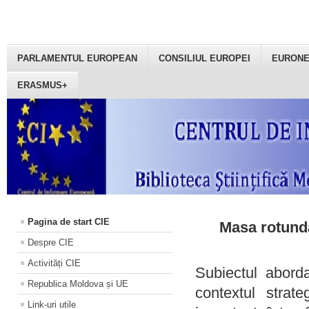
PARLAMENTUL EUROPEAN
CONSILIUL EUROPEI
EURON
ERASMUS+
Pagina de start CIE
Masa rotundă
Despre CIE
Activități CIE
Subiectul aborda
Republica Moldova și UE
contextul strat
Link-uri utile