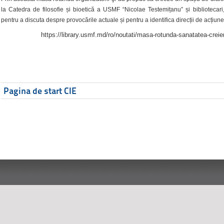
la Catedra de filosofie și bioetică a USMF “Nicolae Testemițanu” și bibliotecari,
pentru a discuta despre provocările actuale și pentru a identifica direcții de acțiune
https://library.usmf.md/ro/noutati/masa-rotunda-sanatatea-creier
Pagina de start CIE