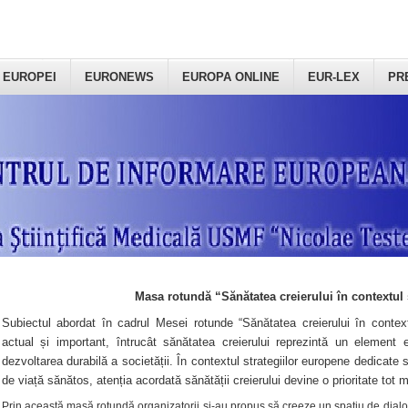
 EUROPEI
EURONEWS
EUROPA ONLINE
EUR-LEX
PR
Masa rotundă “Sănătatea creierului în contextul 
Subiectul abordat în cadrul Mesei rotunde “Sănătatea creierului în context
actual și important, întrucât sănătatea creierului reprezintă un element e
dezvoltarea durabilă a societății. În contextul strategiilor europene dedicate s
de viață sănătos, atenția acordată sănătății creierului devine o prioritate tot 
Prin această masă rotundă organizatorii şi-au propus să creeze un spațiu de dialog