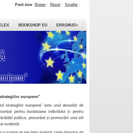
Font size
Bigger
Reset
Smaller
ELEX
BOOKSHOP EU
ERASMUS+
strategiilor europene”
ul strategiilor europene” este unul deosebit de
sențial pentru bunăstarea individului și pentru
ănătății publice, prevenției și promovării unui stil
mai evidentă.
 și schimb de idei între studenți, cadre didactice de