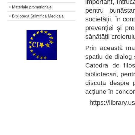
important, întruc
Materiale promoţionale
pentru bunăstar
Biblioteca Științifică Medicală
societății. În con
prevenției și pr
sănătății creierul
Prin această ma
spațiu de dialog 
Catedra de filo
bibliotecari, pent
discuta despre p
acțiune în concord
https://library.