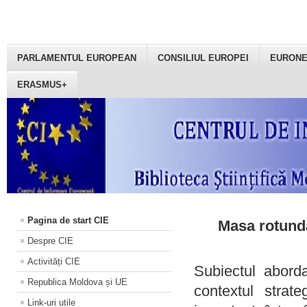
PARLAMENTUL EUROPEAN
CONSILIUL EUROPEI
EURON
ERASMUS+
Pagina de start CIE
Masa rotundă
Despre CIE
Activități CIE
Subiectul aborda
Republica Moldova și UE
contextul strat
Link-uri utile