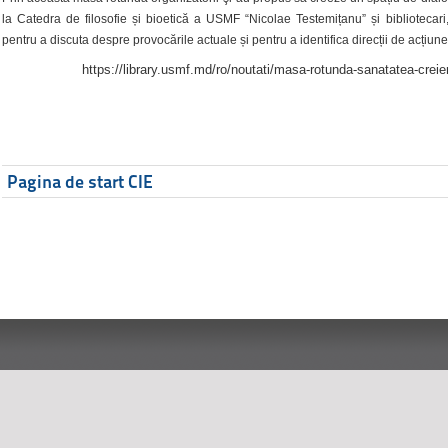
la Catedra de filosofie și bioetică a USMF “Nicolae Testemițanu” și bibliotecari,
pentru a discuta despre provocările actuale și pentru a identifica direcții de acțiune
https://library.usmf.md/ro/noutati/masa-rotunda-sanatatea-creier
Pagina de start CIE