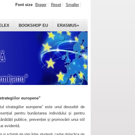
Font size
Bigger
Reset
Smaller
ELEX
BOOKSHOP EU
ERASMUS+
strategiilor europene”
ul strategiilor europene” este unul deosebit de
sențial pentru bunăstarea individului și pentru
ănătății publice, prevenției și promovării unui stil
mai evidentă.
 și schimb de idei între studenți, cadre didactice de