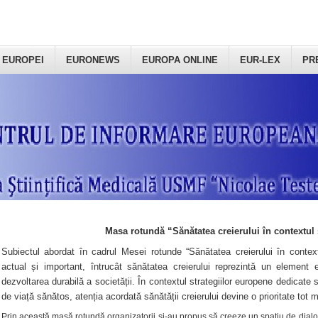
 EUROPEI
EURONEWS
EUROPA ONLINE
EUR-LEX
PR
Masa rotundă “Sănătatea creierului în contextul 
Subiectul abordat în cadrul Mesei rotunde “Sănătatea creierului în context
actual și important, întrucât sănătatea creierului reprezintă un element e
dezvoltarea durabilă a societății. În contextul strategiilor europene dedicate s
de viață sănătos, atenția acordată sănătății creierului devine o prioritate tot 
Prin această masă rotundă organizatorii şi-au propus să creeze un spațiu de dialog