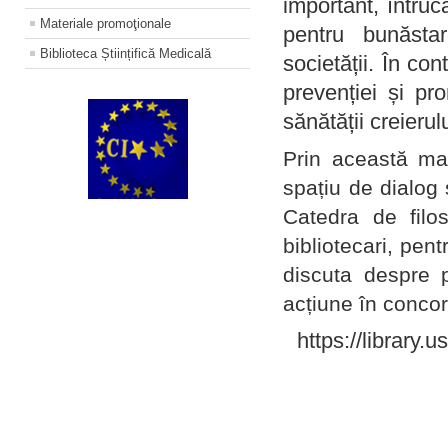
important, întruc
Materiale promoţionale
pentru bunăstar
Biblioteca Științifică Medicală
societății. În con
prevenției și pr
sănătății creierul
Prin această ma
spațiu de dialog 
Catedra de filo
bibliotecari, pent
discuta despre p
acțiune în concord
https://library.