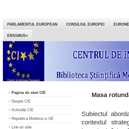
PARLAMENTUL EUROPEAN
CONSILIUL EUROPEI
EURON
ERASMUS+
Pagina de start CIE
Masa rotundă
Despre CIE
Activități CIE
Subiectul aborda
Republica Moldova și UE
contextul strat
Link-uri utile