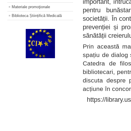
important, întruc
Materiale promoţionale
pentru bunăstar
Biblioteca Științifică Medicală
societății. În con
prevenției și pr
sănătății creierul
Prin această ma
spațiu de dialog 
Catedra de filo
bibliotecari, pent
discuta despre p
acțiune în concord
https://library.