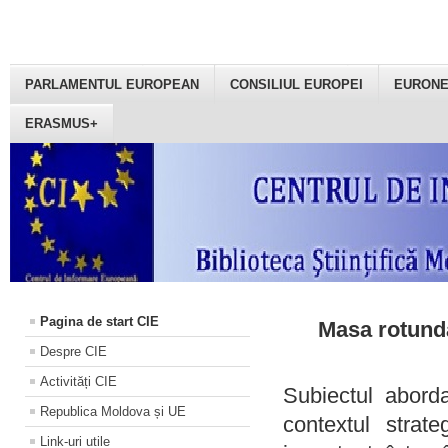
PARLAMENTUL EUROPEAN
CONSILIUL EUROPEI
EURON
ERASMUS+
Pagina de start CIE
Masa rotundă
Despre CIE
Activități CIE
Subiectul aborda
Republica Moldova și UE
contextul strat
Link-uri utile